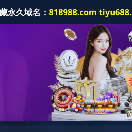
界,乐享每一刻
产品中心
成功案例