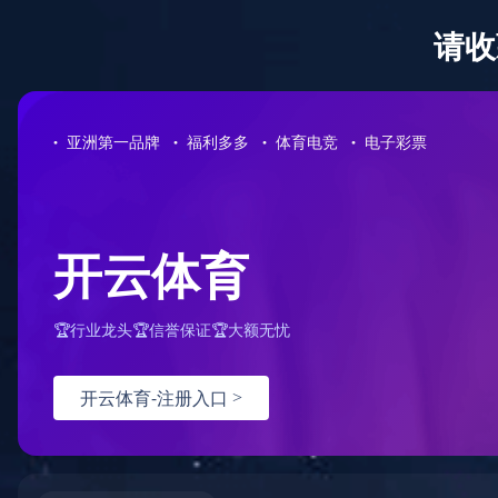
乐鱼电竞
苏州市华鑫纸业不足工司欢迎图片您！
网站乐鱼电竞
乐鱼电竞-畅游电竞世
联系我们