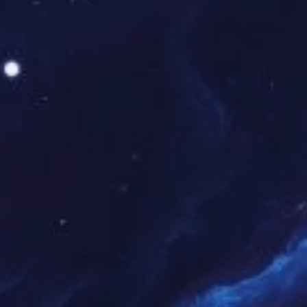
丙三醇甘油