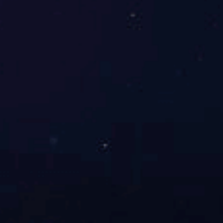
性能优越
成功案例
—————— CASE ——————